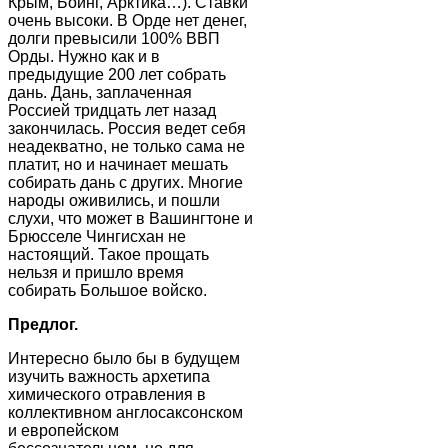
Крым, Боинг, Арктика…). Ставки
очень высоки. В Орде нет денег,
долги превысили 100% ВВП
Орды. Нужно как и в
предыдущие 200 лет собрать
дань. Дань, заплаченная
Россией тридцать лет назад
закончилась. Россия ведет себя
неадекватно, не только сама не
платит, но и начинает мешать
собирать дань с других. Многие
народы оживились, и пошли
слухи, что может в Вашингтоне и
Брюсселе Чингисхан не
настоящий. Такое прощать
нельзя и пришло время
собирать Большое войско.
Предлог.
Интересно было бы в будущем
изучить важность архетипа
химического отравления в
коллективном англосаксонском
и европейском