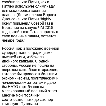
сообщила, что Путин, как и
Гитлер использует олимпиаду
для маскировки военных
планов. (До заявления Бориса
Джонсона, что Путин “highly
likely” применил боевой газ в
Британии на кануне ЧМ 2018
года, чтобы как Гитлер прикрыть
свои военные планы, остается
четыре года.)
Россия, как и положено военной
супердержаве с традициями
высшей лиги, избежала
двойного капкана. С одной
стороны, Россия не пошла на
широкомасштабное вторжение,
которое бы привело к большим
экономическим, политическим и
человеческим затратам и дало
бы НАТО карт-бланш на
массированный военный ответ.
Многие мои “горячие”
соотечественники до сих пор
критикуют Путина за