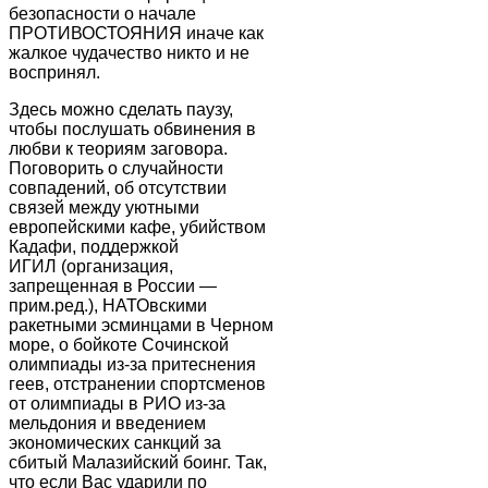
безопасности о начале
ПРОТИВОСТОЯНИЯ иначе как
жалкое чудачество никто и не
воспринял.
Здесь можно сделать паузу,
чтобы послушать обвинения в
любви к теориям заговора.
Поговорить о случайности
совпадений, об отсутствии
связей между уютными
европейскими кафе, убийством
Кадафи, поддержкой
ИГИЛ (организация,
запрещенная в России —
прим.ред.), НАТОвскими
ракетными эсминцами в Черном
море, о бойкоте Сочинской
олимпиады из-за притеснения
геев, отстранении спортсменов
от олимпиады в РИО из-за
мельдония и введением
экономических санкций за
сбитый Малазийский боинг. Так,
что если Вас ударили по