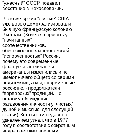
“ужасный” СССР подавил
восстание в Чехословакии.
В это же время “святые” США
уже вовсю демократизировали
бывшую французскую колонию
Вьетнам. (Хочется спросить у
“начитанных”
соотечественников,
обеспокоенных многовековой
“испорченностью” России,
почему это современные
французы, англичане и
американцы изменились и не
имеют ничего общего со своими
родителями, а мы, современные
россияне, - продолжатели
“варварских” традиций. Но
оставим обсуждение
раздвоения личности у “чистых”
душой и мыслью, для следущей
статьи). Кстати сам недавно с
удивлением узнал, что в 1977
году в соответствии с секретным
индо-советским военным