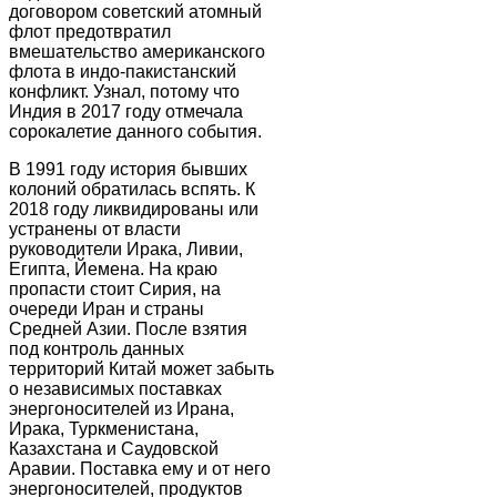
договором советский атомный
флот предотвратил
вмешательство американского
флота в индо-пакистанский
конфликт. Узнал, потому что
Индия в 2017 году отмечала
сорокалетие данного события.
В 1991 году история бывших
колоний обратилась вспять. К
2018 году ликвидированы или
устранены от власти
руководители Ирака, Ливии,
Египта, Йемена. На краю
пропасти стоит Сирия, на
очереди Иран и страны
Средней Азии. После взятия
под контроль данных
территорий Китай может забыть
о независимых поставках
энергоносителей из Ирана,
Ирака, Туркменистана,
Казахстана и Саудовской
Аравии. Поставка ему и от него
энергоносителей, продуктов