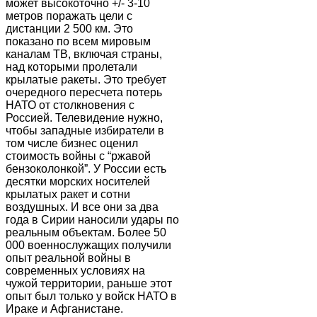
может высокоточно +/- 3-10
метров поражать цели с
дистанции 2 500 км. Это
показано по всем мировым
каналам ТВ, включая страны,
над которыми пролетали
крылатые ракеты. Это требует
очередного пересчета потерь
НАТО от столкновения с
Россией. Телевидение нужно,
чтобы западные избиратели в
том числе бизнес оценил
стоимость войны с “ржавой
бензоколонкой”. У России есть
десятки морских носителей
крылатых ракет и сотни
воздушных. И все они за два
года в Сирии наносили удары по
реальным объектам. Более 50
000 военнослужащих получили
опыт реальной войны в
современных условиях на
чужой территории, раньше этот
опыт был только у войск НАТО в
Ираке и Афганистане.