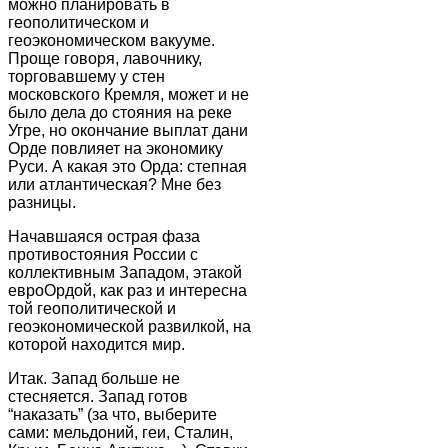
можно планировать в
геополитическом и
геоэкономическом вакууме.
Проще говоря, лавочнику,
торговавшему у стен
московского Кремля, может и не
было дела до стояния на реке
Угре, но окончание выплат дани
Орде повлияет на экономику
Руси. А какая это Орда: степная
или атлантическая? Мне без
разницы.
Начавшаяся острая фаза
противостояния России с
коллективным Западом, этакой
евроОрдой, как раз и интересна
той геополитической и
геоэкономической развилкой, на
которой находится мир.
Итак. Запад больше не
стесняется. Запад готов
“наказать” (за что, выберите
сами: мельдоний, геи, Сталин,