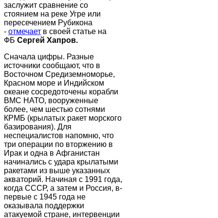
заслужит сравнение со
стоянием на реке Угре или
пересечением Рубикона
-
отмечает
в своей статье на
ФБ
Сергей Хапров.
Сначала цифры. Разные
источники сообщают, что в
Восточном Средиземноморье,
Красном море и Индийском
океане сосредоточены корабли
ВМС НАТО, вооруженные
более, чем шестью сотнями
КРМБ (крылатых ракет морского
базирования). Для
неспециалистов напомню, что
три операции по вторжению в
Ирак и одна в Афганистан
начинались с удара крылатыми
ракетами из выше указанных
акваторий. Начиная с 1991 года,
когда СССР, а затем и Россия, в-
первые с 1945 года не
оказывала поддержки
атакуемой стране, интервенции