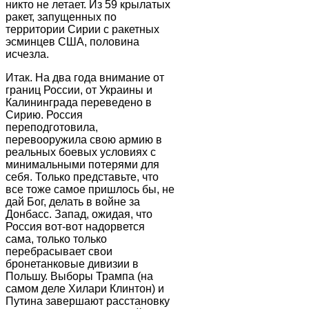
никто не летает. Из 59 крылатых
ракет, запущенных по
территории Сирии с ракетных
эсминцев США, половина
исчезла.
Итак. На два года внимание от
границ России, от Украины и
Калининграда переведено в
Сирию. Россия
переподготовила,
перевооружила свою армию в
реальных боевых условиях с
минимальными потерями для
себя. Только представьте, что
все тоже самое пришлось бы, не
дай Бог, делать в войне за
Донбасс. Запад, ожидая, что
Россия вот-вот надорвется
сама, только только
перебрасывает свои
бронетанковые дивизии в
Польшу. Выборы Трампа (на
самом деле Хилари Клинтон) и
Путина завершают расстановку