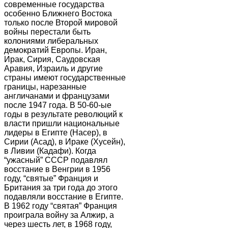
современные государства
особенно Ближнего Востока
только после Второй мировой
войны перестали быть
колониями либеральных
демократий Европы. Иран,
Ирак, Сирия, Саудовская
Аравия, Израиль и другие
страны имеют государственные
границы, нарезанные
англичанами и французами
после 1947 года. В 50-60-ые
годы в результате революций к
власти пришли национальные
лидеры в Египте (Насер), в
Сирии (Асад), в Ираке (Хусейн),
в Ливии (Кадафи). Когда
“ужасный” СССР подавлял
восстание в Венгрии в 1956
году, “святые” Франция и
Британия за три года до этого
подавляли восстание в Египте.
В 1962 году “святая” Франция
проиграла войну за Алжир, а
через шесть лет, в 1968 году,