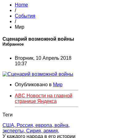
Home
/
События
/
Мир
Сценарий возможной войны
Избранное
Вторник, 10 Апрель 2018
10:37
Опубликовано в
Мир
ABC Новости на главной
странице Яндекса
Теги
США,
Россия,
европа,
война,
эксперты,
Сирия,
армия,
У каждого народа в его истории