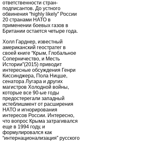
ответственности стран-
подписантов. До устного
обвинения “highly likely” России
20 странами НАТО в
применении боевых газов в
Британии остается четыре года.
Холл Гарднер, известный
американский геостратег в
своей книге “Крым, Глобальное
Соперничество, и Месть
Истории”(2015) приводит
интересные обсуждения Генри
Киссинджера, Пола Ницше,
сенатора Лугара и других
магистров Холодной войны,
которые все 90-ые годы
предостерегали западный
истеблишмент от расширения
НАТО и игнорирования
интересов России. Интересно,
что вопрос Крыма затрагивался
еще в 1994 году, и
формулировался как
“интернационализация” русского