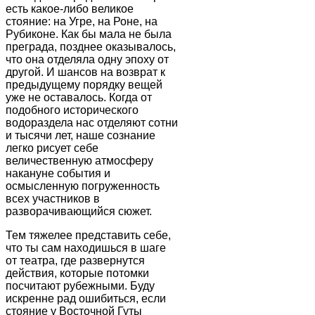
есть какое-либо великое
стояние: на Угре, на Роне, на
Рубиконе. Как бы мала не была
преграда, позднее оказывалось,
что она отделяла одну эпоху от
другой. И шансов на возврат к
предыдущему порядку вещей
уже не оставалось. Когда от
подобного исторического
водораздела нас отделяют сотни
и тысячи лет, наше сознание
легко рисует себе
величественную атмосферу
накануне события и
осмысленную погруженность
всех участников в
разворачивающийся сюжет.
Тем тяжелее представить себе,
что ты сам находишься в шаге
от театра, где развернутся
действия, которые потомки
посчитают рубежными. Буду
искренне рад ошибиться, если
стояние у Восточной Гуты